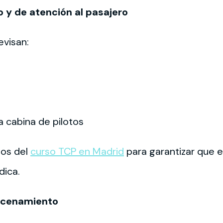
y de atención al pasajero
evisan:
 cabina de pilotos
los del
curso TCP en Madrid
para garantizar que e
dica.
macenamiento